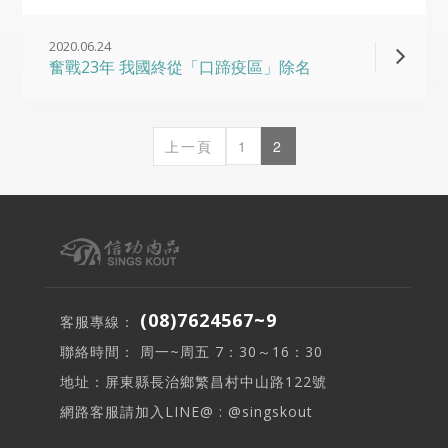
2020.06.24
奮戰23年 我國終從「口蹄疫區」除名
上一頁
1
2
(08)7624567~9
客服專線：
聯絡時間： 周一~周五 7：30～16：30
地址：屏東縣長治鄉繁昌村中山路122號
網路客服請加入LINE@ : @singskout