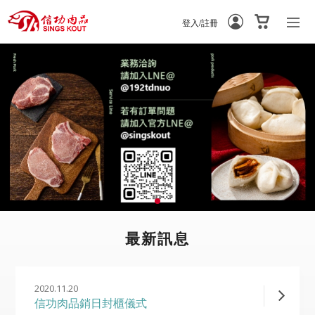
登入/註冊
-
-
最新訊息
2020.11.20
信功肉品銷日封櫃儀式