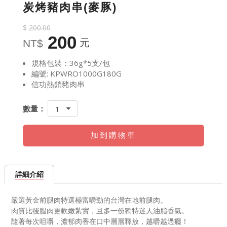
炭烤豬肉串(麥豚)
$
200.00
200
元
NT$
規格包裝：36g*5支/包
編號: KPWRO1000G180G
信功熱銷豬肉串
數量：
1
加到購物車
詳細介紹
嚴選黃金前腿肉特選極富嚼勁的台灣在地前腿肉。
肉質比後腿肉更軟嫩紮實，且多一份獨特迷人油脂香氣。
隨著每次咀嚼，濃郁肉香在口中層層釋放，越嚼越過癮！