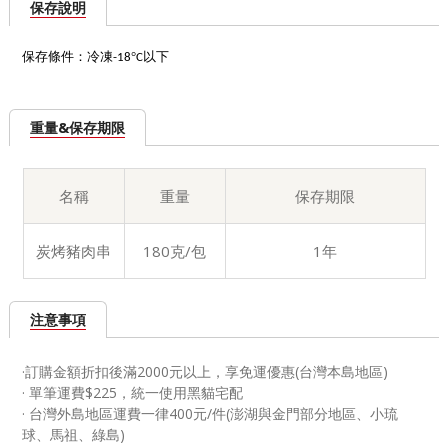
保存說明
保存條件：冷凍
°
以下
-18
C
重量&保存期限
名稱
重量
保存期限
炭烤豬肉串
180克/包
1年
注意事項
·訂購金額折扣後滿2000元以上，享免運優惠(台灣本島地區)
· 單筆運費$225，統一使用黑貓宅配
· 台灣外島地區運費一律400元/件(澎湖與金門部分地區、小琉
球、馬祖、綠島)