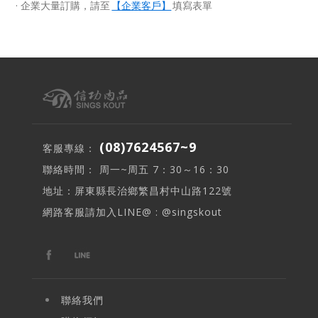
·
企業大量訂購，請至
【企業客戶】
填寫表單
(08)7624567~9
客服專線：
聯絡時間： 周一~周五 7：30～16：30
地址：屏東縣長治鄉繁昌村中山路122號
網路客服請加入LINE@ : @singskout
聯絡我們