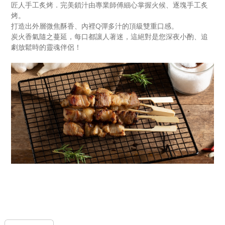
匠人手工炙烤．完美鎖汁由專業師傅細心掌握火候、逐塊手工炙
烤。
打造出外層微焦酥香、內裡Q彈多汁的頂級雙重口感。
炭火香氣隨之蔓延，每口都讓人著迷，這絕對是您深夜小酌、追
劇放鬆時的靈魂伴侶！