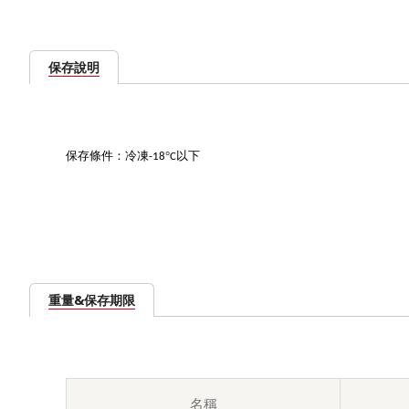
保存說明
保存條件：冷凍
°
以下
-18
C
重量&保存期限
名稱