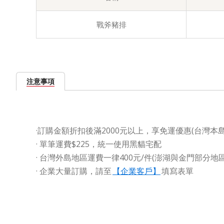
戰斧豬排
注意事項
·訂購金額折扣後滿2000元以上，享免運優惠(台灣本島
· 單筆運費$225，統一使用黑貓宅配
· 台灣外島地區運費一律400元/件(澎湖與金門部分
·
企業大量訂購，請至
【企業客戶】
填寫表單