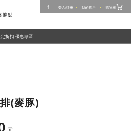
登入/註冊
-
我的帳戶
-
購物車
路據點
限定折扣 優惠專區｜
排(麥豚)
0
元