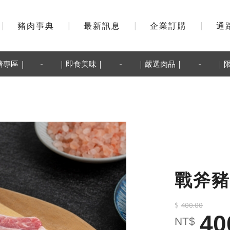
|
豬肉事典
|
最新訊息
|
企業訂購
|
通
-
-
-
豬專區 |
｜即食美味｜
｜嚴選肉品｜
｜
戰斧豬
$
400.00
40
NT$