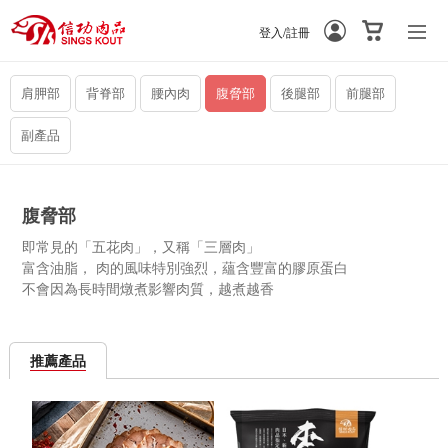
登入/註冊
-
-
肩胛部
背脊部
腰內肉
腹脅部
後腿部
前腿部
副產品
腹脅部
即常見的
「
五花肉
」，
又稱
「
三層肉
」
富含油脂，
肉的風味特別強烈，蘊含豐富的膠原蛋白
不會因為長時間燉煮影響肉質，越煮越香
推薦產品