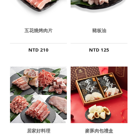
五花燒烤肉片
豬板油
NTD 210
NTD 125
居家好料理
麥豚肉包禮盒