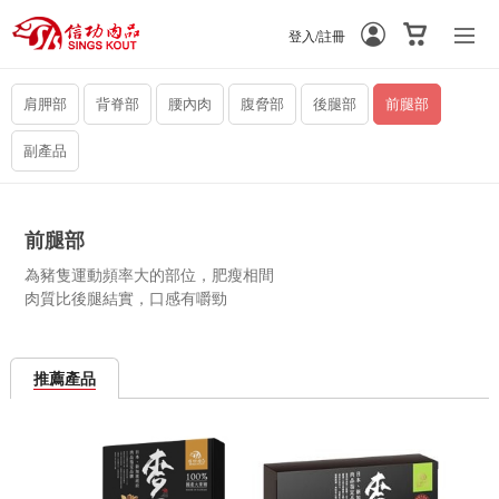
登入/註冊
-
-
肩胛部
背脊部
腰內肉
腹脅部
後腿部
前腿部
副產品
前腿部
為豬隻運動頻率大的部位，肥瘦相間
肉質比後腿結實，口感有嚼勁
推薦產品